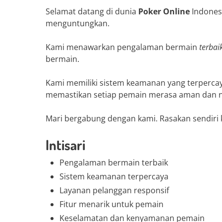
Selamat datang di dunia
Poker Online
Indonesi
menguntungkan.
Kami menawarkan pengalaman bermain
terbai
bermain.
Kami memiliki sistem keamanan yang terpercay
memastikan setiap pemain merasa aman dan ny
Mari bergabung dengan kami. Rasakan sendiri
Intisari
Pengalaman bermain terbaik
Sistem keamanan terpercaya
Layanan pelanggan responsif
Fitur menarik untuk pemain
Keselamatan dan kenyamanan pemain