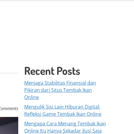
Skip
to
content
Recent Posts
Menjaga Stabilitas Finansial dan
Pikiran dari Situs Tembak Ikan
Online
Mengulik Sisi Lain Hiburan Digital:
Comments
Refleksi Game Tembak Ikan Online
Mengapa Cara Menang Tembak Ikan
Online Itu Hanya Sekadar Ilusi Saja