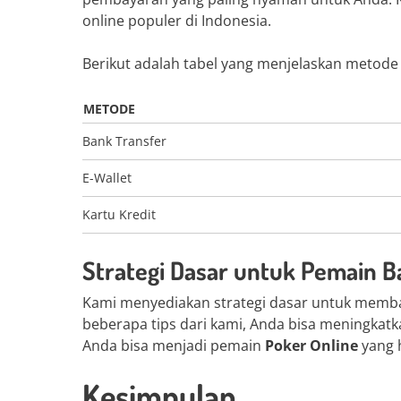
online populer di Indonesia.
Berikut adalah tabel yang menjelaskan metode
METODE
Bank Transfer
E-Wallet
Kartu Kredit
Strategi Dasar untuk Pemain B
Kami menyediakan strategi dasar untuk mem
beberapa tips dari kami, Anda bisa meningka
Anda bisa menjadi pemain
Poker Online
yang 
Kesimpulan