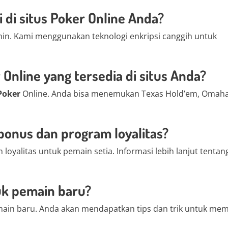
di situs Poker Online Anda?
min. Kami menggunakan teknologi enkripsi canggih untuk
 Online yang tersedia di situs Anda?
Poker
Online. Anda bisa menemukan Texas Hold’em, Omaha
onus dan program loyalitas?
yalitas untuk pemain setia. Informasi lebih lanjut tentan
uk pemain baru?
main baru. Anda akan mendapatkan tips dan trik untuk mem