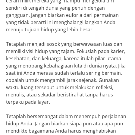
cerah milik mereka yang mampu mengelola diri
sendiri di tengah dunia yang penuh dengan
gangguan. Jangan biarkan euforia dari permainan
yang tidak berarti ini menghalangi langkah Anda
menuju tujuan hidup yang lebih besar.
Tetaplah menjadi sosok yang berwawasan luas dan
memiliki visi hidup yang tajam. Fokuslah pada karier,
kesehatan, dan keluarga, karena itulah pilar utama
yang menopang kebahagiaan kita di dunia nyata. Jika
saat ini Anda merasa sudah terlalu sering bermain,
cobalah untuk mengambil jarak sejenak. Gunakan
waktu luang tersebut untuk melakukan refleksi,
menulis, atau sekadar beristirahat tanpa harus
terpaku pada layar.
Tetaplah bersemangat dalam menempuh perjalanan
hidup Anda. Jangan biarkan siapa pun atau apa pun
mendikte bagaimana Anda harus menghabiskan