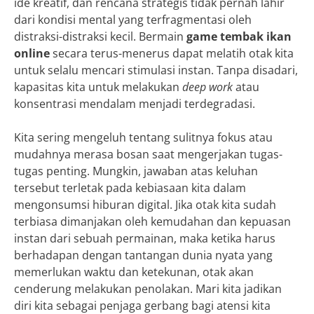
ide kreatif, dan rencana strategis tidak pernah lahir
dari kondisi mental yang terfragmentasi oleh
distraksi-distraksi kecil. Bermain
game tembak ikan
online
secara terus-menerus dapat melatih otak kita
untuk selalu mencari stimulasi instan. Tanpa disadari,
kapasitas kita untuk melakukan
deep work
atau
konsentrasi mendalam menjadi terdegradasi.
Kita sering mengeluh tentang sulitnya fokus atau
mudahnya merasa bosan saat mengerjakan tugas-
tugas penting. Mungkin, jawaban atas keluhan
tersebut terletak pada kebiasaan kita dalam
mengonsumsi hiburan digital. Jika otak kita sudah
terbiasa dimanjakan oleh kemudahan dan kepuasan
instan dari sebuah permainan, maka ketika harus
berhadapan dengan tantangan dunia nyata yang
memerlukan waktu dan ketekunan, otak akan
cenderung melakukan penolakan. Mari kita jadikan
diri kita sebagai penjaga gerbang bagi atensi kita