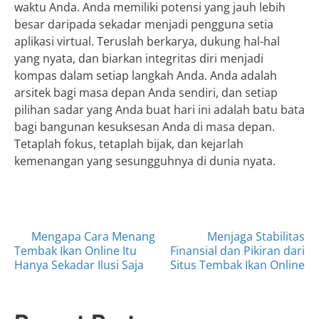
waktu Anda. Anda memiliki potensi yang jauh lebih
besar daripada sekadar menjadi pengguna setia
aplikasi virtual. Teruslah berkarya, dukung hal-hal
yang nyata, dan biarkan integritas diri menjadi
kompas dalam setiap langkah Anda. Anda adalah
arsitek bagi masa depan Anda sendiri, dan setiap
pilihan sadar yang Anda buat hari ini adalah batu bata
bagi bangunan kesuksesan Anda di masa depan.
Tetaplah fokus, tetaplah bijak, dan kejarlah
kemenangan yang sesungguhnya di dunia nyata.
Posts
Mengapa Cara Menang
Menjaga Stabilitas
Tembak Ikan Online Itu
Finansial dan Pikiran dari
navigation
Hanya Sekadar Ilusi Saja
Situs Tembak Ikan Online