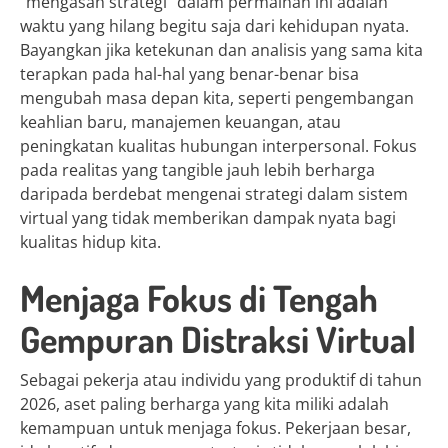
“mengasah strategi” dalam permainan ini adalah
waktu yang hilang begitu saja dari kehidupan nyata.
Bayangkan jika ketekunan dan analisis yang sama kita
terapkan pada hal-hal yang benar-benar bisa
mengubah masa depan kita, seperti pengembangan
keahlian baru, manajemen keuangan, atau
peningkatan kualitas hubungan interpersonal. Fokus
pada realitas yang tangible jauh lebih berharga
daripada berdebat mengenai strategi dalam sistem
virtual yang tidak memberikan dampak nyata bagi
kualitas hidup kita.
Menjaga Fokus di Tengah
Gempuran Distraksi Virtual
Sebagai pekerja atau individu yang produktif di tahun
2026, aset paling berharga yang kita miliki adalah
kemampuan untuk menjaga fokus. Pekerjaan besar,