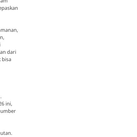
alam
lepaskan
eamanan,
n,
i
an dari
 bisa
.
 ini,
 sumber
utan.