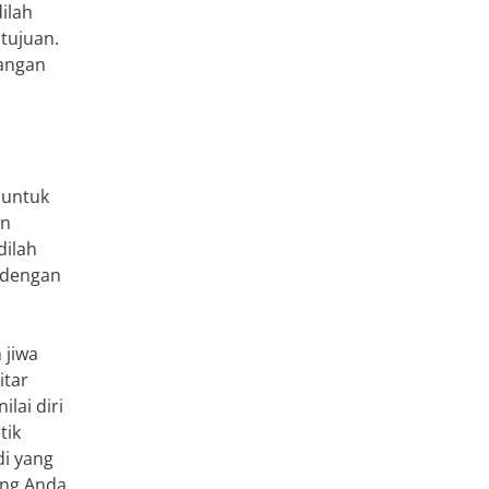
ilah
tujuan.
langan
 untuk
an
dilah
h dengan
 jiwa
itar
lai diri
tik
di yang
ang Anda