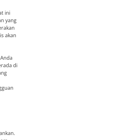
t ini
an yang
erakan
is akan
n Anda
erada di
ang
ngguan
bankan.