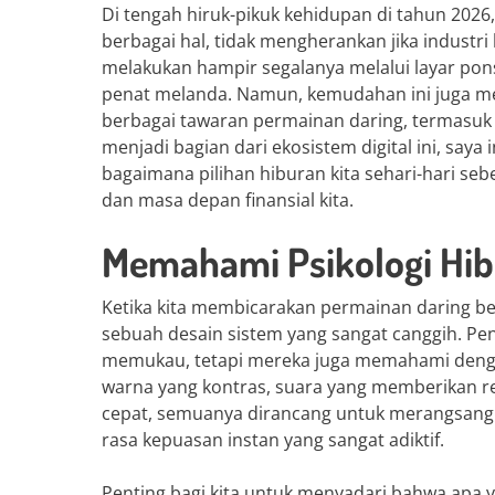
Di tengah hiruk-pikuk kehidupan di tahun 202
berbagai hal, tidak mengherankan jika industri
melakukan hampir segalanya melalui layar ponse
penat melanda. Namun, kemudahan ini juga m
berbagai tawaran permainan daring, termasu
menjadi bagian dari ekosistem digital ini, say
bagaimana pilihan hiburan kita sehari-hari seb
dan masa depan finansial kita.
Memahami Psikologi Hibur
Ketika kita membicarakan permainan daring be
sebuah desain sistem yang sangat canggih. Pe
memukau, tetapi mereka juga memahami deng
warna yang kontras, suara yang memberikan resp
cepat, semuanya dirancang untuk merangsang pu
rasa kepuasan instan yang sangat adiktif.
Penting bagi kita untuk menyadari bahwa apa 