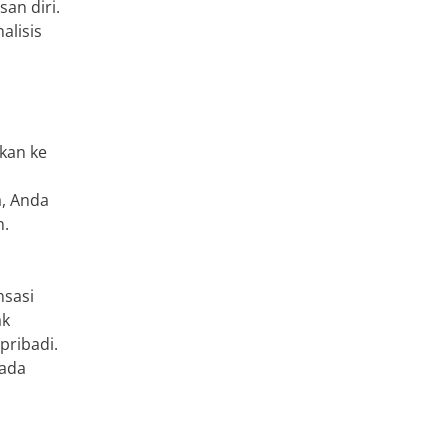
an diri.
alisis
tkan ke
a, Anda
n.
nsasi
ak
pribadi.
 ada