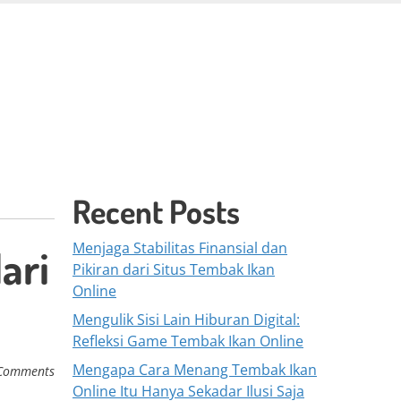
Skip
to
content
Recent Posts
Menjaga Stabilitas Finansial dan
ari
Pikiran dari Situs Tembak Ikan
Online
Mengulik Sisi Lain Hiburan Digital:
Refleksi Game Tembak Ikan Online
Mengapa Cara Menang Tembak Ikan
Comments
Online Itu Hanya Sekadar Ilusi Saja