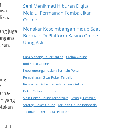
ap
Seni Menikmati Hiburan Digital
bisa
Melalui Permainan Tembak Ikan
i saat
Online
a
Menakar Keseimbangan Hidup Saat
ang juga
Bermain Di Platform Kasino Online
mengenai
Uang Asli
iran,
Cara Menang Poker Online
Casino Online
Judi Kartu Online
Keberuntungan dalam Bermain Poker
Pembahasan Situs Poker Terbaik
ang
Permainan Poker Terbaik
Poker Online
g
Poker Online Indonesia
arna-
Situs Poker Online Terpercaya
Strategi Bermain
an yang
Strategi Poker Online
Taruhan Online Indonesia
ptakan
Taruhan Poker
Texas Hold'em
adalah