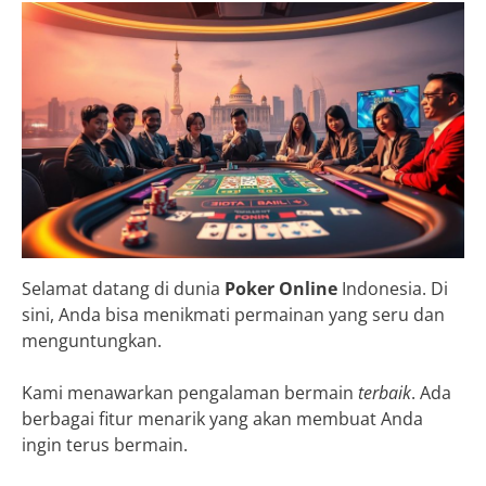
Selamat datang di dunia
Poker Online
Indonesia. Di
sini, Anda bisa menikmati permainan yang seru dan
menguntungkan.
Kami menawarkan pengalaman bermain
terbaik
. Ada
berbagai fitur menarik yang akan membuat Anda
ingin terus bermain.