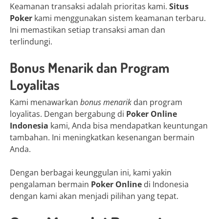
Keamanan transaksi adalah prioritas kami.
Situs
Poker
kami menggunakan sistem keamanan terbaru.
Ini memastikan setiap transaksi aman dan
terlindungi.
Bonus Menarik dan Program
Loyalitas
Kami menawarkan
bonus menarik
dan program
loyalitas. Dengan bergabung di
Poker Online
Indonesia
kami, Anda bisa mendapatkan keuntungan
tambahan. Ini meningkatkan kesenangan bermain
Anda.
Dengan berbagai keunggulan ini, kami yakin
pengalaman bermain
Poker Online
di Indonesia
dengan kami akan menjadi pilihan yang tepat.