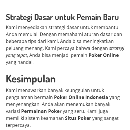
Strategi Dasar untuk Pemain Baru
Kami menyediakan strategi dasar untuk membantu
Anda memulai. Dengan memahami aturan dasar dan
beberapa tips dari kami, Anda bisa meningkatkan
peluang menang. Kami percaya bahwa dengan
strategi
yang tepat
, Anda bisa menjadi pemain
Poker Online
yang handal.
Kesimpulan
Kami menawarkan banyak keunggulan untuk
pengalaman bermain
Poker Online Indonesia
yang
menyenangkan. Anda akan menemukan banyak
variasi
Permainan Poker
yang seru. Kami juga
memiliki sistem keamanan
Situs Poker
yang sangat
terpercaya.