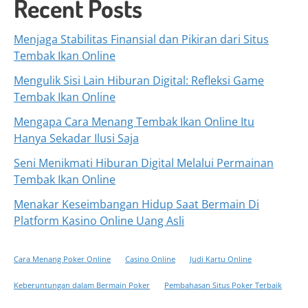
Recent Posts
Menjaga Stabilitas Finansial dan Pikiran dari Situs
Tembak Ikan Online
Mengulik Sisi Lain Hiburan Digital: Refleksi Game
Tembak Ikan Online
Mengapa Cara Menang Tembak Ikan Online Itu
Hanya Sekadar Ilusi Saja
Seni Menikmati Hiburan Digital Melalui Permainan
Tembak Ikan Online
Menakar Keseimbangan Hidup Saat Bermain Di
Platform Kasino Online Uang Asli
Cara Menang Poker Online
Casino Online
Judi Kartu Online
Keberuntungan dalam Bermain Poker
Pembahasan Situs Poker Terbaik