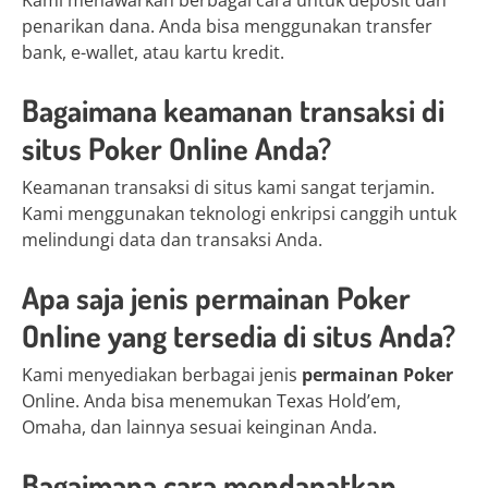
penarikan dana. Anda bisa menggunakan transfer
bank, e-wallet, atau kartu kredit.
Bagaimana keamanan transaksi di
situs Poker Online Anda?
Keamanan transaksi di situs kami sangat terjamin.
Kami menggunakan teknologi enkripsi canggih untuk
melindungi data dan transaksi Anda.
Apa saja jenis permainan Poker
Online yang tersedia di situs Anda?
Kami menyediakan berbagai jenis
permainan Poker
Online. Anda bisa menemukan Texas Hold’em,
Omaha, dan lainnya sesuai keinginan Anda.
Bagaimana cara mendapatkan