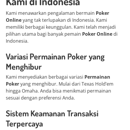
Kami di Indonesia
Kami menawarkan pengalaman bermain
Poker
Online
yang tak terlupakan di Indonesia. Kami
memiliki berbagai keunggulan. Kami telah menjadi
pilihan utama bagi banyak pemain
Poker Online
di
Indonesia.
Variasi Permainan Poker yang
Menghibur
Kami menyediakan berbagai variasi
Permainan
Poker
yang menghibur. Mulai dari Texas Hold’em
hingga Omaha. Anda bisa menikmati permainan
sesuai dengan preferensi Anda.
Sistem Keamanan Transaksi
Terpercaya