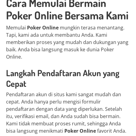
Cara Memulai Bermain
Poker Online Bersama Kami
Memulai
Poker Online
mungkin terasa menantang.
Tapi, kami ada untuk membantu Anda. Kami
memberikan proses yang mudah dan dukungan yang
baik. Anda bisa langsung masuk ke dunia Poker
Online.
Langkah Pendaftaran Akun yang
Cepat
Pendaftaran akun di situs kami sangat mudah dan
cepat. Anda hanya perlu mengisi formulir
pendaftaran dengan data yang diperlukan. Setelah
itu, verifikasi email, dan Anda sudah bisa bermain.
Kami tidak membuat proses rumit, sehingga Anda
bisa langsung menikmati
Poker Online
favorit Anda.